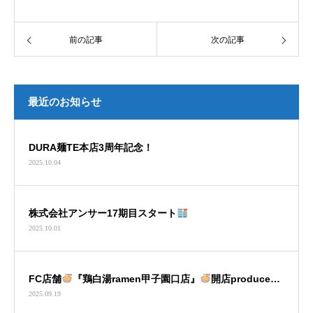
前の記事
次の記事
最近のお知らせ
DURA麺TE本店3周年記念！
2025.10.04
株式会社アンサー17期目スタート
2025.10.01
FC店舗
『鶏白湯ramen甲子園口店』
開店produced
2025.09.19
by DURA麺TE