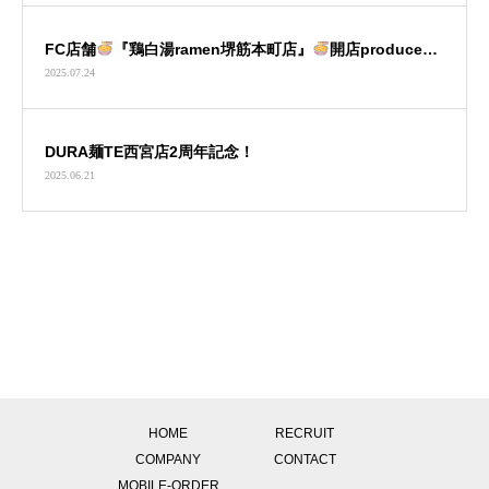
FC店舗
『鶏白湯ramen堺筋本町店』
開店produced
2025.07.24
by DURA麺TE
DURA麺TE西宮店2周年記念！
2025.06.21
お知らせ一覧
HOME
RECRUIT
COMPANY
CONTACT
MOBILE-ORDER